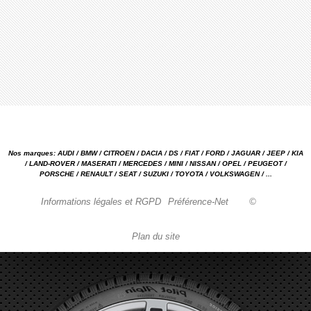
Nos marques: AUDI / BMW / CITROEN / DACIA / DS / FIAT / FORD / JAGUAR / JEEP / KIA
/ LAND-ROVER / MASERATI / MERCEDES / MINI / NISSAN / OPEL / PEUGEOT /
PORSCHE / RENAULT / SEAT / SUZUKI / TOYOTA / VOLKSWAGEN / ...
Informations légales et RGPD
Préférence-Net
©
Plan du site
Garage automobile Reparation, entretien, carrosserie, concessionnaire Loire 42