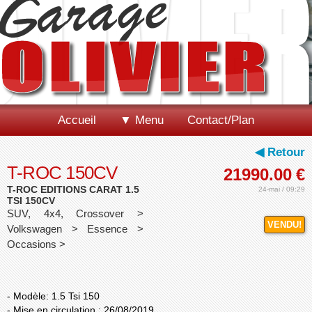
Accueil
▼ Menu
Contact/Plan
◀ Retour
T-ROC 150CV
21990.00
€
T-ROC EDITIONS CARAT 1.5
24-mai / 09:29
TSI 150CV
SUV, 4x4, Crossover >
VENDU!
Volkswagen > Essence >
Occasions >
- Modèle: 1.5 Tsi 150
- Mise en circulation : 26/08/2019