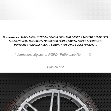
Nos marques: AUDI / BMW / CITROEN / DACIA / DS / FIAT / FORD / JAGUAR / JEEP / KIA
/ LAND-ROVER / MASERATI / MERCEDES / MINI / NISSAN / OPEL / PEUGEOT /
PORSCHE / RENAULT / SEAT / SUZUKI / TOYOTA / VOLKSWAGEN / ...
Informations légales et RGPD
Préférence-Net
©
Plan du site
Garage automobile Reparation, entretien, carrosserie, concessionnaire Loire 42