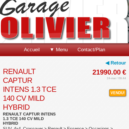
Accueil
▼ Menu
Contact/Plan
◀ Retour
RENAULT
21990.00
€
CAPTUR
24-mai / 09:44
INTENS 1.3 TCE
VENDU!
140 CV MILD
HYBRID
RENAULT CAPTUR INTENS
1.3 TCE 140 CV MILD
HYBRID
SUV, 4x4, Crossover > Renault > Essence > Occasions >