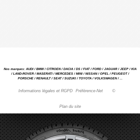
Nos marques: AUDI / BMW / CITROEN / DACIA / DS / FIAT / FORD / JAGUAR / JEEP / KIA
/ LAND-ROVER / MASERATI / MERCEDES / MINI / NISSAN / OPEL / PEUGEOT /
PORSCHE / RENAULT / SEAT / SUZUKI / TOYOTA / VOLKSWAGEN / ...
Informations légales et RGPD
Préférence-Net
©
Plan du site
Garage automobile Reparation, entretien, carrosserie, concessionnaire Loire 42