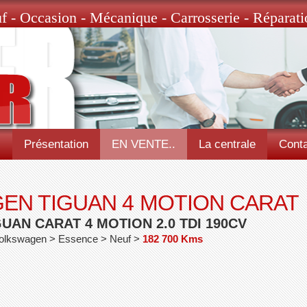
f - Occasion - Mécanique - Carrosserie - Réparati
l
Présentation
EN VENTE..
La centrale
Conta
EN TIGUAN 4 MOTION CARAT
AN CARAT 4 MOTION 2.0 TDI 190CV
Volkswagen > Essence > Neuf >
182 700 Kms