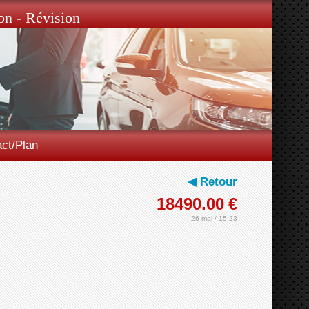
on - Révision
ct/Plan
◀ Retour
18490.00
€
26-mai / 15:23