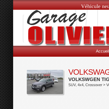
Véhicule neu
Accuei
VOLKSWAG
VOLKSWGEN TIGU
SUV, 4x4, Crossover > 