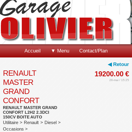
Accueil
▼ Menu
Contact/Plan
◀ Retour
RENAULT
19200.00
€
MASTER
26-mai / 15:25
GRAND
CONFORT
RENAULT MASTER GRAND
CONFORT L2H2 2.3DCI
150CV BOITE AUTO
Utilitaire > Renault > Diesel >
Occasions >