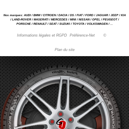
Nos marques: AUDI / BMW / CITROEN / DACIA / DS / FIAT / FORD / JAGUAR / JEEP / KIA
/ LAND-ROVER / MASERATI / MERCEDES / MINI / NISSAN / OPEL / PEUGEOT /
PORSCHE / RENAULT / SEAT / SUZUKI / TOYOTA / VOLKSWAGEN / ...
Informations légales et RGPD
Préférence-Net
©
Plan du site
Garage automobile Reparation, entretien, carrosserie, concessionnaire Loire 42