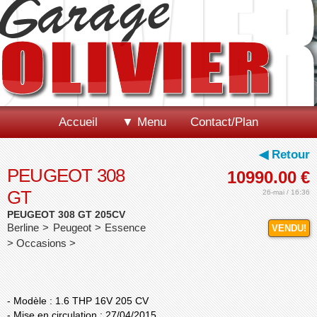
Accueil
▼ Menu
Contact/Plan
◀ Retour
PEUGEOT 308
10990.00
€
GT
26-mai / 16:36
PEUGEOT 308 GT 205CV
Berline > Peugeot > Essence
VENDU!
> Occasions >
- Modèle : 1.6 THP 16V 205 CV
- Mise en circulation : 27/04/2015