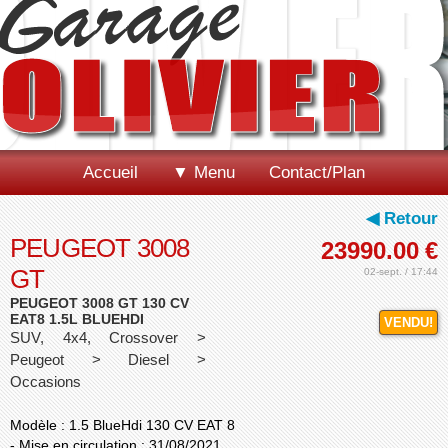
Accueil
▼ Menu
Contact/Plan
◀ Retour
PEUGEOT 3008
23990.00
€
GT
02-sept. / 17:44
PEUGEOT 3008 GT 130 CV
EAT8 1.5L BLUEHDI
VENDU!
SUV, 4x4, Crossover >
Peugeot > Diesel >
Occasions
Modèle : 1.5 BlueHdi 130 CV EAT 8
- Mise en circulation : 31/08/2021