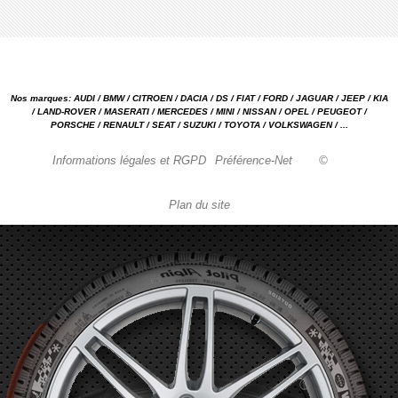
Nos marques: AUDI / BMW / CITROEN / DACIA / DS / FIAT / FORD / JAGUAR / JEEP / KIA
/ LAND-ROVER / MASERATI / MERCEDES / MINI / NISSAN / OPEL / PEUGEOT /
PORSCHE / RENAULT / SEAT / SUZUKI / TOYOTA / VOLKSWAGEN / ...
Informations légales et RGPD
Préférence-Net
©
Plan du site
Garage automobile Reparation, entretien, carrosserie, concessionnaire Loire 42