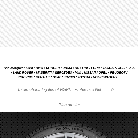
Nos marques: AUDI / BMW / CITROEN / DACIA / DS / FIAT / FORD / JAGUAR / JEEP / KIA
/ LAND-ROVER / MASERATI / MERCEDES / MINI / NISSAN / OPEL / PEUGEOT /
PORSCHE / RENAULT / SEAT / SUZUKI / TOYOTA / VOLKSWAGEN / ...
Informations légales et RGPD
Préférence-Net
©
Plan du site
Garage automobile Reparation, entretien, carrosserie, concessionnaire Loire 42