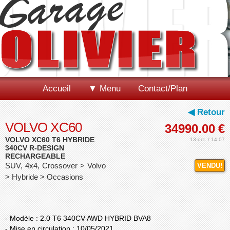
Accueil
▼ Menu
Contact/Plan
◀ Retour
VOLVO XC60
34990.00
€
VOLVO XC60 T6 HYBRIDE
13-oct. / 14:07
340CV R-DESIGN
RECHARGEABLE
SUV, 4x4, Crossover > Volvo
VENDU!
> Hybride > Occasions
- Modèle : 2.0 T6 340CV AWD HYBRID BVA8
- Mise en circulation : 10/05/2021