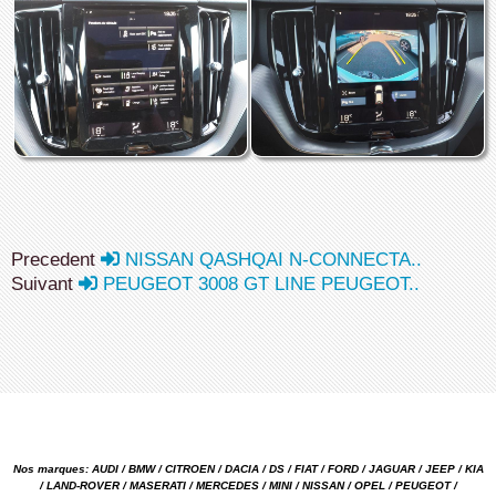
Precedent
NISSAN QASHQAI N-CONNECTA..
Suivant
PEUGEOT 3008 GT LINE PEUGEOT..
Nos marques: AUDI / BMW / CITROEN / DACIA / DS / FIAT / FORD / JAGUAR / JEEP / KIA
/ LAND-ROVER / MASERATI / MERCEDES / MINI / NISSAN / OPEL / PEUGEOT /