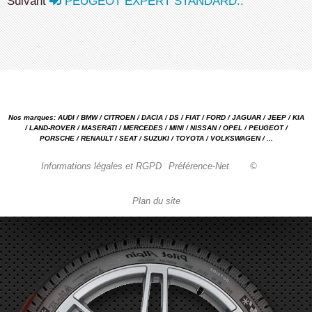
Suivant
PEUGEOT EXPERT STANDARD..
Nos marques: AUDI / BMW / CITROEN / DACIA / DS / FIAT / FORD / JAGUAR / JEEP / KIA
/ LAND-ROVER / MASERATI / MERCEDES / MINI / NISSAN / OPEL / PEUGEOT /
PORSCHE / RENAULT / SEAT / SUZUKI / TOYOTA / VOLKSWAGEN / ...
Informations légales et RGPD
Préférence-Net
©
Plan du site
Garage automobile Reparation, entretien, carrosserie, concessionnaire Loire 42