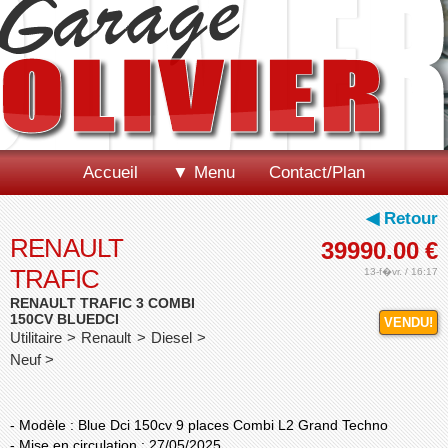
Accueil
▼ Menu
Contact/Plan
◀ Retour
RENAULT
39990.00
€
TRAFIC
13-f�vr. / 16:17
RENAULT TRAFIC 3 COMBI
150CV BLUEDCI
VENDU!
Utilitaire > Renault > Diesel >
Neuf >
- Modèle : Blue Dci 150cv 9 places Combi L2 Grand Techno
- Mise en circulation : 27/05/2025