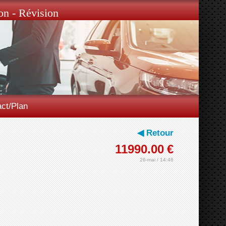
on - Révision
ct/Plan
◀ Retour
11990.00
€
26-mai / 14:46