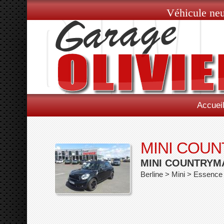
Véhicule neu
Accuei
MINI COU
MINI COUNTRYM
Berline > Mini > Essenc