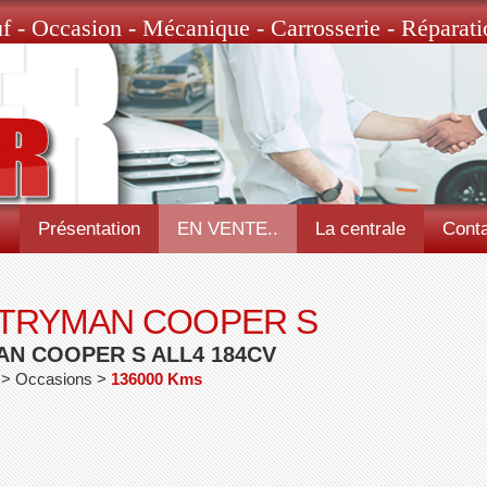
f - Occasion - Mécanique - Carrosserie - Réparati
l
Présentation
EN VENTE..
La centrale
Conta
NTRYMAN COOPER S
AN COOPER S ALL4 184CV
e > Occasions >
136000 Kms