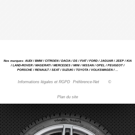
Nos marques: AUDI / BMW / CITROEN / DACIA / DS / FIAT / FORD / JAGUAR / JEEP / KIA
/ LAND-ROVER / MASERATI / MERCEDES / MINI / NISSAN / OPEL / PEUGEOT /
PORSCHE / RENAULT / SEAT / SUZUKI / TOYOTA / VOLKSWAGEN / ...
Informations légales et RGPD
Préférence-Net
©
Plan du site
Garage automobile Reparation, entretien, carrosserie, concessionnaire Loire 42