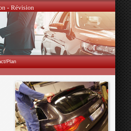
on - Révision
ct/Plan