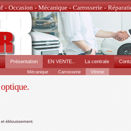
f - Occasion - Mécanique - Carrosserie - Réparati
l
Présentation
EN VENTE..
La centrale
Conta
Mécanique
Carrosserie
Vitrerie
 optique.
r et éblouissement.