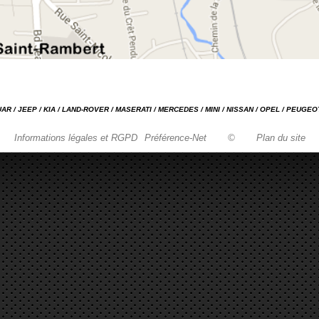
GUAR / JEEP / KIA / LAND-ROVER / MASERATI / MERCEDES / MINI / NISSAN / OPEL / PEUGE
Informations légales et RGPD
Préférence-Net
©
Plan du site
Garage automobile Reparation, entretien, carrosserie, concessionnaire Loire 42