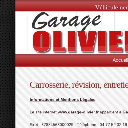
Véhicule neu
Accuei
Carrosserie, révision, entreti
Informations et Mentions Légales
Le site internet
www.garage-olivier.fr
appartient à
Ga
Siret : 37884563000029 , Téléphone : 04.77.52.32.19