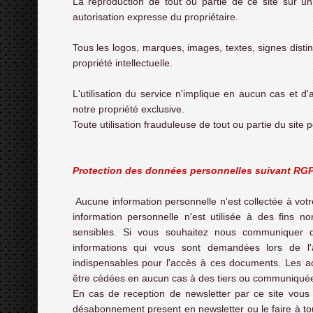
La reproduction de tout ou partie de ce site sur un s
autorisation expresse du propriétaire.
Tous les logos, marques, images, textes, signes distin
propriété intellectuelle.
L'utilisation du service n'implique en aucun cas et
notre propriété exclusive.
Toute utilisation frauduleuse de tout ou partie du site 
Protection des données personnelles suivant RG
Aucune information personnelle n'est collectée à vot
information personnelle n'est utilisée à des fins n
sensibles. Si vous souhaitez nous communiquer de 
informations qui vous sont demandées lors de l'a
indispensables pour l'accès à ces documents. Les ad
être cédées en aucun cas à des tiers ou communiquée
En cas de reception de newsletter par ce site vous 
désabonnement present en newsletter ou le faire à t