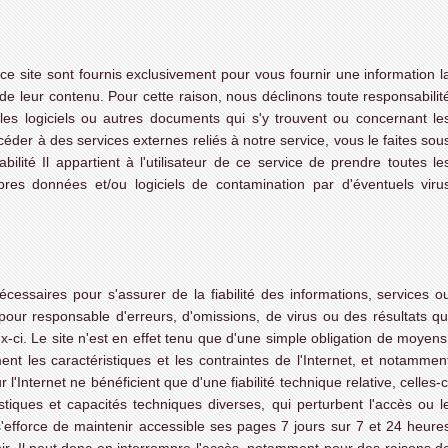
 ce site sont fournis exclusivement pour vous fournir une information l
de leur contenu. Pour cette raison, nous déclinons toute responsabilit
 les logiciels ou autres documents qui s'y trouvent ou concernant le
céder à des services externes reliés à notre service, vous le faites sou
ilité Il appartient à l'utilisateur de ce service de prendre toutes le
es données et/ou logiciels de contamination par d'éventuels viru
essaires pour s'assurer de la fiabilité des informations, services o
u pour responsable d'erreurs, d'omissions, de virus ou des résultats qu
ci. Le site n'est en effet tenu que d'une simple obligation de moyens
ement les caractéristiques et les contraintes de l'Internet, et notammen
'Internet ne bénéficient que d'une fiabilité technique relative, celles-c
tiques et capacités techniques diverses, qui perturbent l'accès ou l
s'efforce de maintenir accessible ses pages 7 jours sur 7 et 24 heure