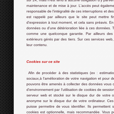
sur 24, mais n'est tenu à aucune obligation d'y parve
maintenance et de mise à jour. L'accès peut égalemen
responsable de l'intégralité de ces interruptions et des
est rappelé par ailleurs que le site peut mettre 
d'expression à tout moment, et cela sans préavis. En
données ou d'une détérioration liée à ces données. Tou
comme une quelconque garantie. Par ailleurs des 
extérieurs gérés par des tiers. Sur ces services web
leur contenu.
Cookies sur ce site
Afin de procéder à des statistiques (ex : estimatio
sociaux,à l'amélioration de votre navigation et pour d
pouvons être amenés à collecter des données vous co
d'environnement par l'utilisation de cookies de sessi
serveur web et stocké sur le disque dur de votre o
anonyme sur le disque dur de votre ordinateur. Ces
puisse permettre de vous identifier. Ils permettent 
cookies est optionnelle, mais recommandée. Vous 