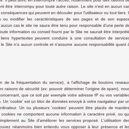
nir. Il peut donc en interrompre l'accès, notamment pour des raisons d
t être interrompu pour toute autre raison. Le site n'est en aucun ca
 conséquences qui peuvent en découler pour l'utilisateur ou tout tiers. I
fin ou modifier les caractéristiques de ses pages et de son espac
 aucun cas le site ne saura être tenu pour responsable d'une perte d
te information ou conseil fourni par le Site ne saurait être interprét
liens hypertextes peuvent conduire à une consultation de service
, le Site n'a aucun controle et n'assume aucune responsabilité quant 
n de la fréquentation du service), à l'affichage de boutons reseau
es raisons de sécurité (ex: pouvoir déterminer l'origine de spam), nou
ncernant, que ce soit par exemple votre adresse IP ou vos variable
on. Un 'cookie' est un bloc de données envoyé à votre navigateur par u
rdinateur. Un ou plusieurs 'cookies' peuvent être placés de manièr
 cookies ne comportent aucune information à caractère privé, ou qu
simplement au Site d'améliorer les services proposé. L'utilisation de
pouvez néanmoins bien entendu vous opposer à leur présence et le