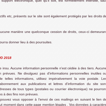
upport électronique, quel qu'il soit, est formellement interdite, sau
ctifs etc, présents sur le site sont également protégés par les droits d
 d'aucune manière une quelconque cession de droits, ceux-ci demeuran
pourra donner lieu à des poursuites.
PD 2018
re insu. Aucune information personnelle n'est cédée à des tiers. Aucun
on prévues. Ne divulguez pas d'informations personnelles inutiles o
telles informations, utilisez impérativement la voie postale. Le
bonnement aux publications et lettres d'information du site son
resses de tous types (postales ou courrier électronique) ne pourron
s à des fins non prévues.
pouvez vous opposer à l'envoi de ces mailings en suivant le lien d
out moment dans cette page mention légales . Vos données à caractèr