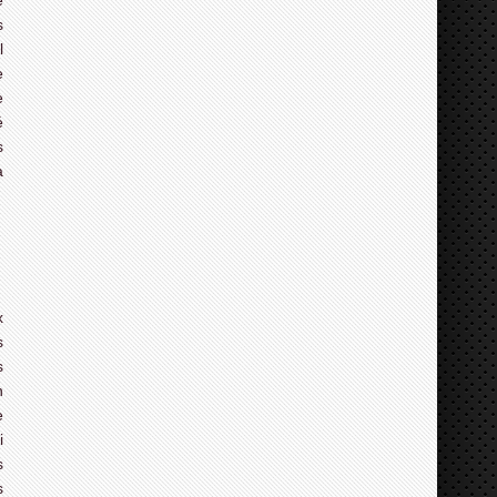
e
s
l
e
e
é
s
à
x
s
s
n
e
i
s
s