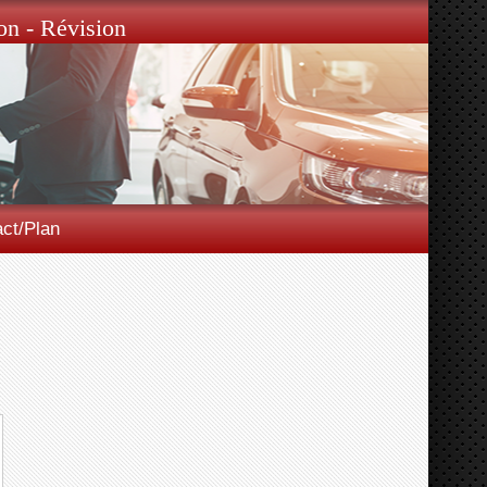
on - Révision
ct/Plan