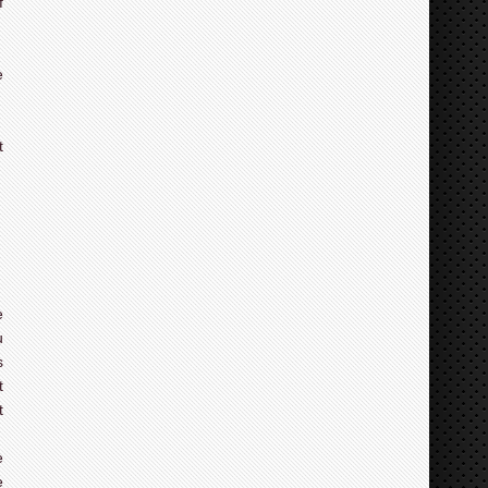
f
e
t
e
u
s
t
t
e
e