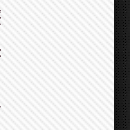
t
e
à
u
n
t