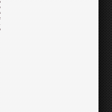
u
e
s
z
.
n