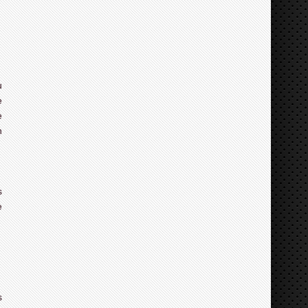
u
e
e
n
s
e
s