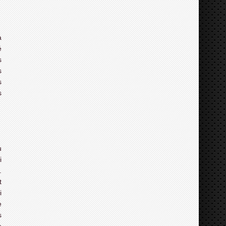
a
é
s
s
s
s
u
i
.
t
i
e
s