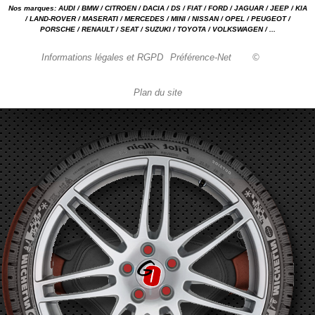
Nos marques: AUDI / BMW / CITROEN / DACIA / DS / FIAT / FORD / JAGUAR / JEEP / KIA
/ LAND-ROVER / MASERATI / MERCEDES / MINI / NISSAN / OPEL / PEUGEOT /
PORSCHE / RENAULT / SEAT / SUZUKI / TOYOTA / VOLKSWAGEN / ...
Informations légales et RGPD
Préférence-Net
©
Plan du site
Garage automobile Reparation, entretien, carrosserie, concessionnaire Loire 42