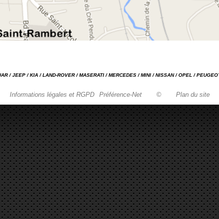
GUAR / JEEP / KIA / LAND-ROVER / MASERATI / MERCEDES / MINI / NISSAN / OPEL / PEUGE
Informations légales et RGPD
Préférence-Net
©
Plan du site
Garage automobile Reparation, entretien, carrosserie, concessionnaire Loire 42