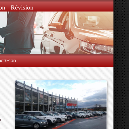
on - Révision
ct/Plan
u