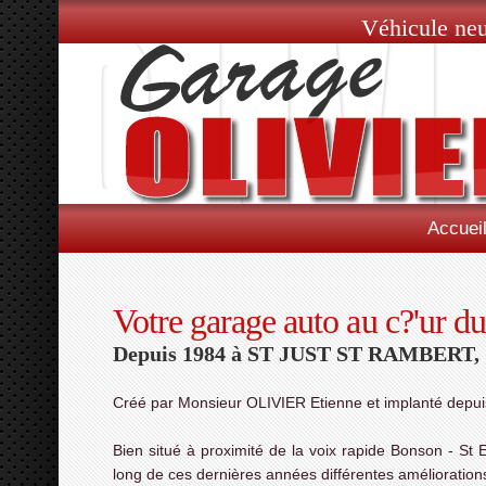
Véhicule neu
Accuei
Votre garage auto au c?'ur d
Depuis 1984 à ST JUST ST RAMBERT,
Créé par Monsieur OLIVIER Etienne et implanté de
Bien situé à proximité de la voix rapide Bonson - St E
long de ces dernières années différentes améliorati