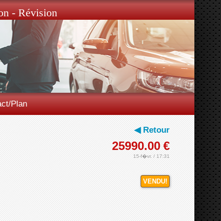
on - Révision
ct/Plan
◀ Retour
25990.00
€
15-f�vr. / 17:31
VENDU!