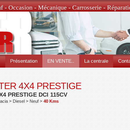
f - Occasion - Mécanique - Carrosserie - Réparati
l
Présentation
EN VENTE..
La centrale
Conta
TER 4X4 PRESTIGE
X4 PRESTIGE DCI 115CV
acia > Diesel > Neuf >
40 Kms