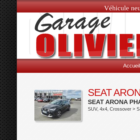
Véhicule neu
Accuei
SEAT ARON
SEAT ARONA PHA
SUV, 4x4, Crossover > 