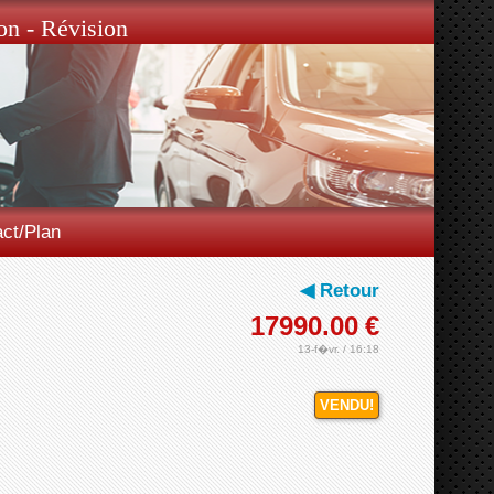
on - Révision
ct/Plan
◀ Retour
17990.00
€
13-f�vr. / 16:18
VENDU!