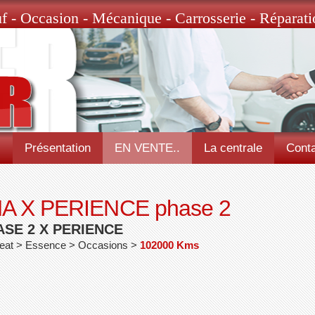
f - Occasion - Mécanique - Carrosserie - Réparati
l
Présentation
EN VENTE..
La centrale
Conta
A X PERIENCE phase 2
SE 2 X PERIENCE
Seat > Essence > Occasions >
102000 Kms