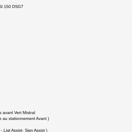
SI 150 DSG7
s avant Vert Mistral
de au stationnement Avant )
 Ligt Assist- Sign Assist )