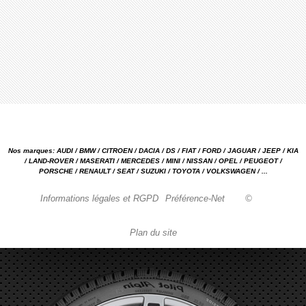
Nos marques: AUDI / BMW / CITROEN / DACIA / DS / FIAT / FORD / JAGUAR / JEEP / KIA
/ LAND-ROVER / MASERATI / MERCEDES / MINI / NISSAN / OPEL / PEUGEOT /
PORSCHE / RENAULT / SEAT / SUZUKI / TOYOTA / VOLKSWAGEN / ...
Informations légales et RGPD
Préférence-Net
©
Plan du site
Garage automobile Reparation, entretien, carrosserie, concessionnaire Loire 42