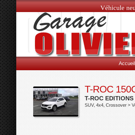
Véhicule neu
Accuei
T-ROC 150
T-ROC EDITIONS 
SUV, 4x4, Crossover > 