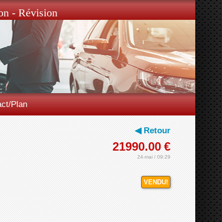
on - Révision
ct/Plan
◀ Retour
21990.00
€
24-mai / 09:29
VENDU!