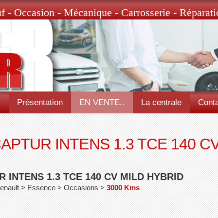
f - Occasion - Mécanique - Carrosserie - Réparati
l
Présentation
EN VENTE..
La centrale
Conta
APTUR INTENS 1.3 TCE 140 CV
 INTENS 1.3 TCE 140 CV MILD HYBRID
Renault > Essence > Occasions >
3000 Kms