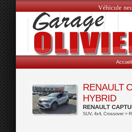
Véhicule neu
Accuei
RENAULT C
HYBRID
RENAULT CAPTUR
SUV, 4x4, Crossover > 