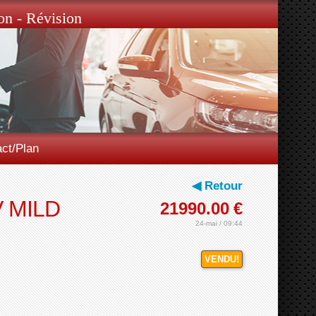
on - Révision
ct/Plan
◀ Retour
 MILD
21990.00
€
24-mai / 09:44
VENDU!