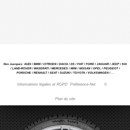
Nos marques: AUDI / BMW / CITROEN / DACIA / DS / FIAT / FORD / JAGUAR / JEEP / KIA
/ LAND-ROVER / MASERATI / MERCEDES / MINI / NISSAN / OPEL / PEUGEOT /
PORSCHE / RENAULT / SEAT / SUZUKI / TOYOTA / VOLKSWAGEN / ...
Informations légales et RGPD
Préférence-Net
©
Plan du site
Garage automobile Reparation, entretien, carrosserie, concessionnaire Loire 42