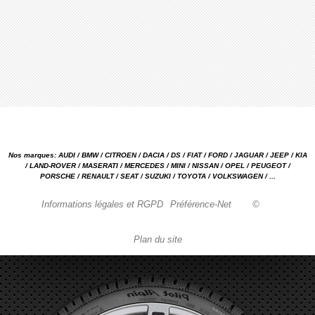
Nos marques: AUDI / BMW / CITROEN / DACIA / DS / FIAT / FORD / JAGUAR / JEEP / KIA
/ LAND-ROVER / MASERATI / MERCEDES / MINI / NISSAN / OPEL / PEUGEOT /
PORSCHE / RENAULT / SEAT / SUZUKI / TOYOTA / VOLKSWAGEN / ...
Informations légales et RGPD
Préférence-Net
©
Plan du site
Garage automobile Reparation, entretien, carrosserie, concessionnaire Loire 42