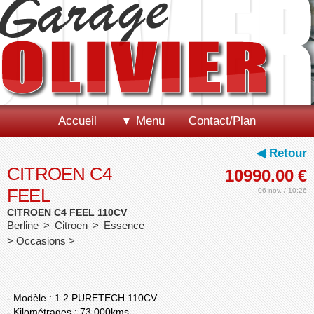
Accueil
▼ Menu
Contact/Plan
◀ Retour
CITROEN C4
10990.00
€
FEEL
06-nov. / 10:26
CITROEN C4 FEEL 110CV
Berline > Citroen > Essence
> Occasions >
- Modèle : 1.2 PURETECH 110CV
- Kilométrages : 73 000kms