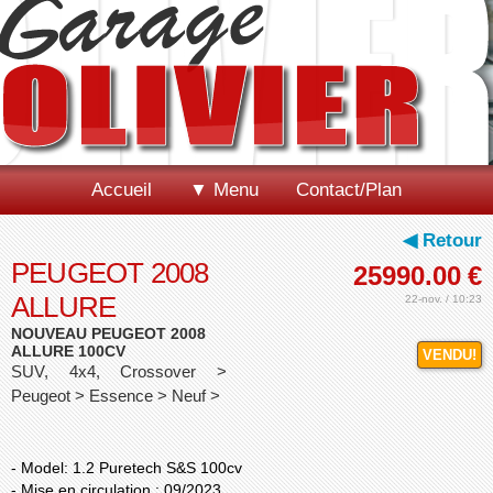
Accueil
▼ Menu
Contact/Plan
◀ Retour
PEUGEOT 2008
25990.00
€
ALLURE
22-nov. / 10:23
NOUVEAU PEUGEOT 2008
ALLURE 100CV
VENDU!
SUV, 4x4, Crossover >
Peugeot > Essence > Neuf >
- Model: 1.2 Puretech S&S 100cv
- Mise en circulation : 09/2023