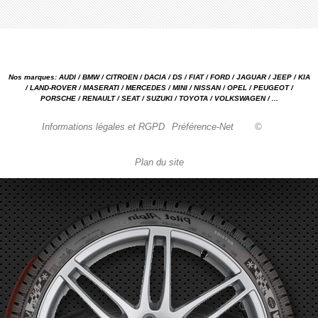
Nos marques: AUDI / BMW / CITROEN / DACIA / DS / FIAT / FORD / JAGUAR / JEEP / KIA
/ LAND-ROVER / MASERATI / MERCEDES / MINI / NISSAN / OPEL / PEUGEOT /
PORSCHE / RENAULT / SEAT / SUZUKI / TOYOTA / VOLKSWAGEN / ...
Informations légales et RGPD
Préférence-Net
©
Plan du site
Garage automobile Reparation, entretien, carrosserie, concessionnaire Loire 42