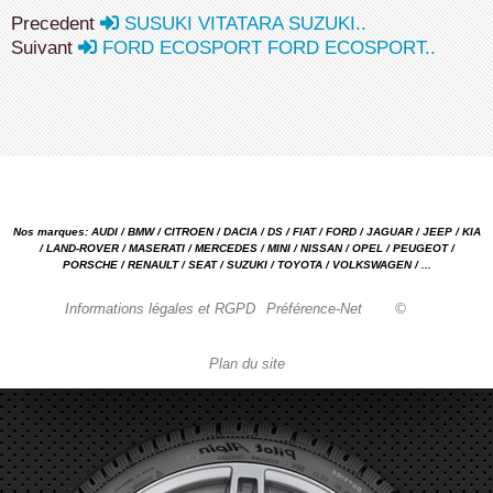
Precedent
SUSUKI VITATARA SUZUKI..
Suivant
FORD ECOSPORT FORD ECOSPORT..
Nos marques: AUDI / BMW / CITROEN / DACIA / DS / FIAT / FORD / JAGUAR / JEEP / KIA
/ LAND-ROVER / MASERATI / MERCEDES / MINI / NISSAN / OPEL / PEUGEOT /
PORSCHE / RENAULT / SEAT / SUZUKI / TOYOTA / VOLKSWAGEN / ...
Informations légales et RGPD
Préférence-Net
©
Plan du site
Garage automobile Reparation, entretien, carrosserie, concessionnaire Loire 42