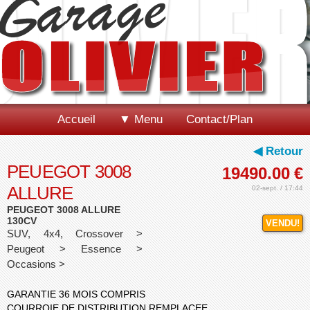
Accueil
▼ Menu
Contact/Plan
◀ Retour
PEUEGOT 3008
19490.00
€
ALLURE
02-sept. / 17:44
PEUGEOT 3008 ALLURE
130CV
VENDU!
SUV, 4x4, Crossover >
Peugeot > Essence >
Occasions >
GARANTIE 36 MOIS COMPRIS
COURROIE DE DISTRIBUTION REMPLACEE