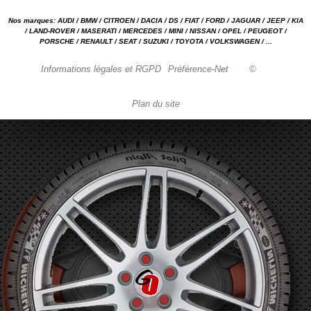
Nos marques: AUDI / BMW / CITROEN / DACIA / DS / FIAT / FORD / JAGUAR / JEEP / KIA
/ LAND-ROVER / MASERATI / MERCEDES / MINI / NISSAN / OPEL / PEUGEOT /
PORSCHE / RENAULT / SEAT / SUZUKI / TOYOTA / VOLKSWAGEN / ...
Informations légales et RGPD
Préférence-Net
©
Plan du site
Garage automobile Reparation, entretien, carrosserie, concessionnaire Loire 42