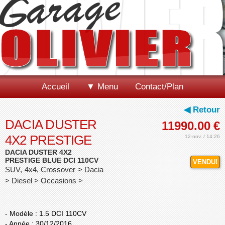
Accueil
▼ Menu
Contact/Plan
◀ Retour
DACIA DUSTER
11990.00
€
4X2 PRESTIGE
12-nov. / 14:26
DACIA DUSTER 4X2
PRESTIGE BLUE DCI 110CV
VENDU!
SUV, 4x4, Crossover > Dacia
> Diesel > Occasions >
- Modèle : 1.5 DCI 110CV
- Année : 30/12/2016