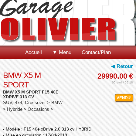
Accueil
▼ Menu
Contact/Plan
◀ Retour
BMW X5 M
29990.00
€
SPORT
05-avril / 09:18
BMW X5 M SPORT F15 40E
XDRIVE 313 CV
VENDU!
SUV, 4x4, Crossover > BMW
> Hybride > Occasions >
- Modèle : F15 40e xDrive 2.0 313 cv HYBRID
- Mise en circulation : 17/04/2018