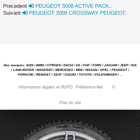
Precedent
PEUGEOT 5008 ACTIVE PACK..
Suivant
PEUGEOT 2008 CROSSWAY PEUGEOT..
Nos marques: AUDI / BMW / CITROEN / DACIA / DS / FIAT / FORD / JAGUAR / JEEP / KIA
/ LAND-ROVER / MASERATI / MERCEDES / MINI / NISSAN / OPEL / PEUGEOT /
PORSCHE / RENAULT / SEAT / SUZUKI / TOYOTA / VOLKSWAGEN / ...
Informations légales et RGPD
Préférence-Net
©
Plan du site
Garage automobile Reparation, entretien, carrosserie, concessionnaire Loire 42