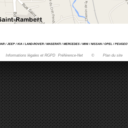
GUAR / JEEP / KIA / LAND-ROVER / MASERATI / MERCEDES / MINI / NISSAN / OPEL / PEUGE
Informations légales et RGPD
Préférence-Net
©
Plan du site
Garage automobile Reparation, entretien, carrosserie, concessionnaire Loire 42