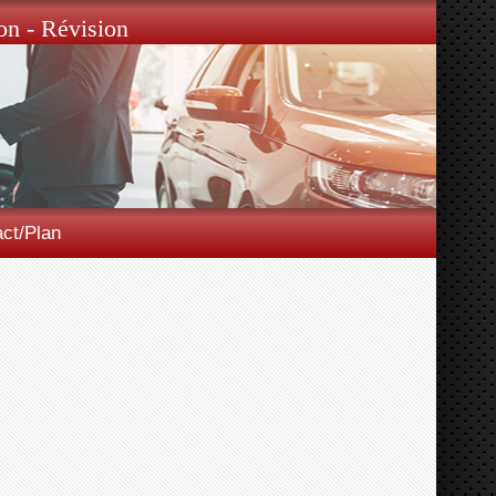
on - Révision
ct/Plan