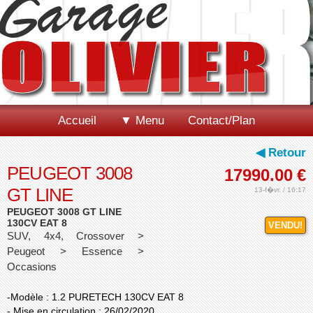
Accueil
▼ Menu
Contact/Plan
◀ Retour
PEUGEOT 3008
17990.00
€
GT LINE
13-f�vr. / 16:17
PEUGEOT 3008 GT LINE
130CV EAT 8
VENDU!
SUV, 4x4, Crossover >
Peugeot > Essence >
Occasions
-Modèle : 1.2 PURETECH 130CV EAT 8
- Mise en circulation : 26/02/2020