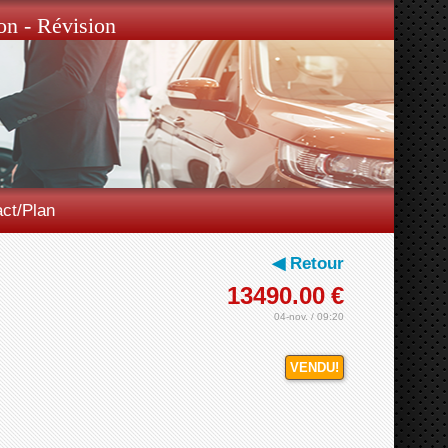
on - Révision
ct/Plan
◀ Retour
13490.00
€
04-nov. / 09:20
VENDU!