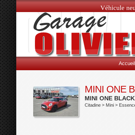
Véhicule neu
Accuei
MINI ONE 
MINI ONE BLACK
Citadine > Mini > Essen