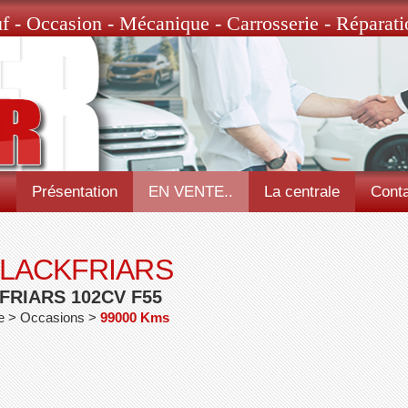
f - Occasion - Mécanique - Carrosserie - Réparati
l
Présentation
EN VENTE..
La centrale
Conta
BLACKFRIARS
FRIARS 102CV F55
ce > Occasions >
99000 Kms