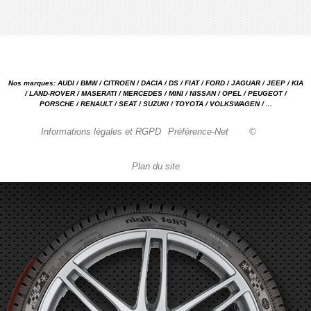
Nos marques: AUDI / BMW / CITROEN / DACIA / DS / FIAT / FORD / JAGUAR / JEEP / KIA
/ LAND-ROVER / MASERATI / MERCEDES / MINI / NISSAN / OPEL / PEUGEOT /
PORSCHE / RENAULT / SEAT / SUZUKI / TOYOTA / VOLKSWAGEN / ...
Informations légales et RGPD
Préférence-Net
©
Plan du site
Garage automobile Reparation, entretien, carrosserie, concessionnaire Loire 42