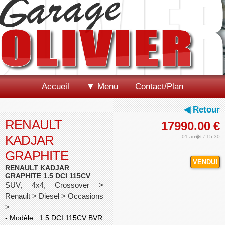
Accueil
▼ Menu
Contact/Plan
◀ Retour
RENAULT
17990.00
€
KADJAR
01-ao�t / 15:30
GRAPHITE
VENDU!
RENAULT KADJAR
GRAPHITE 1.5 DCI 115CV
SUV, 4x4, Crossover >
Renault > Diesel > Occasions
>
- Modèle : 1.5 DCI 115CV BVR