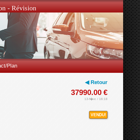
on - Révision
ct/Plan
◀ Retour
37990.00
€
13-f�vr. / 16:18
VENDU!