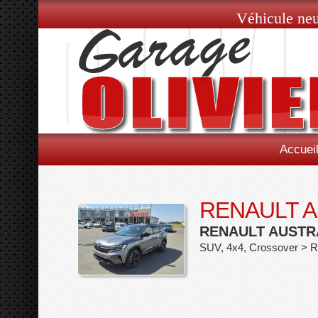
Véhicule neu
Accuei
RENAULT 
RENAULT AUSTRA
SUV, 4x4, Crossover > R