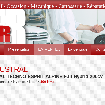
f - Occasion - Mécanique - Carrosserie - Réparati
l
Présentation
EN VENTE..
La centrale
Conta
AUSTRAL
L TECHNO ESPRIT ALPINE Full Hybrid 200cv
enault > Hybride > Neuf >
300 Kms