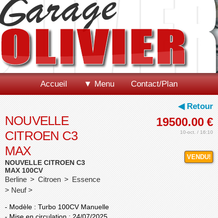
Accueil
▼ Menu
Contact/Plan
◀ Retour
NOUVELLE
19500.00
€
CITROEN C3
10-oct. / 16:10
MAX
VENDU!
NOUVELLE CITROEN C3
MAX 100CV
Berline > Citroen > Essence
> Neuf >
- Modèle : Turbo 100CV Manuelle
- Mise en circulation : 24/07/2025