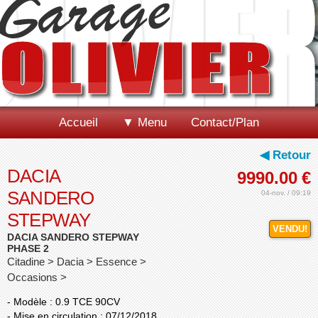
Accueil
▼ Menu
Contact/Plan
◀ Retour
DACIA
9990.00
€
SANDERO
04-nov. / 09:19
STEPWAY
VENDU!
DACIA SANDERO STEPWAY
PHASE 2
Citadine > Dacia > Essence >
Occasions >
- Modèle : 0.9 TCE 90CV
- Mise en circulation : 07/12/2018