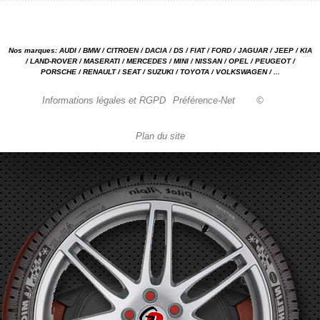
Nos marques: AUDI / BMW / CITROEN / DACIA / DS / FIAT / FORD / JAGUAR / JEEP / KIA
/ LAND-ROVER / MASERATI / MERCEDES / MINI / NISSAN / OPEL / PEUGEOT /
PORSCHE / RENAULT / SEAT / SUZUKI / TOYOTA / VOLKSWAGEN / ...
Informations légales et RGPD
Préférence-Net
©
Plan du site
Garage automobile Reparation, entretien, carrosserie, concessionnaire Loire 42