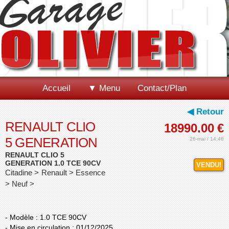
Accueil
▼ Menu
Contact/Plan
◀ Retour
RENAULT CLIO
18990.00
€
5 GENERATION
26-mai / 14:46
RENAULT CLIO 5
GENERATION 1.0 TCE 90CV
VENDU!
Citadine > Renault > Essence
> Neuf >
- Modèle : 1.0 TCE 90CV
- Mise en circulation : 01/12/2025