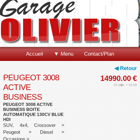
Accueil
▼ Menu
Contact/Plan
◀ Retour
PEUGEOT 3008
14990.00
€
ACTIVE
22-d�c. / 16:58
BUSINESS
PEUGEOT 3008 ACTIVE
BUSINESS BOITE
AUTOMATIQUE 130CV BLUE
HDI
SUV, 4x4, Crossover >
Peugeot > Diesel >
Occasions >