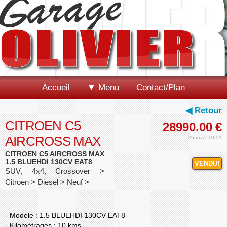
Accueil
▼ Menu
Contact/Plan
◀ Retour
CITROEN C5
28990.00
€
AIRCROSS MAX
26-mai / 10:51
CITROEN C5 AIRCROSS MAX
1.5 BLUEHDI 130CV EAT8
VENDU!
SUV, 4x4, Crossover >
Citroen > Diesel > Neuf >
- Modèle : 1.5 BLUEHDI 130CV EAT8
- Kilométrages : 10 kms