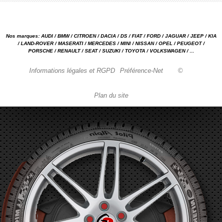
Nos marques: AUDI / BMW / CITROEN / DACIA / DS / FIAT / FORD / JAGUAR / JEEP / KIA
/ LAND-ROVER / MASERATI / MERCEDES / MINI / NISSAN / OPEL / PEUGEOT /
PORSCHE / RENAULT / SEAT / SUZUKI / TOYOTA / VOLKSWAGEN / ...
Informations légales et RGPD
Préférence-Net
©
Plan du site
Garage automobile Reparation, entretien, carrosserie, concessionnaire Loire 42