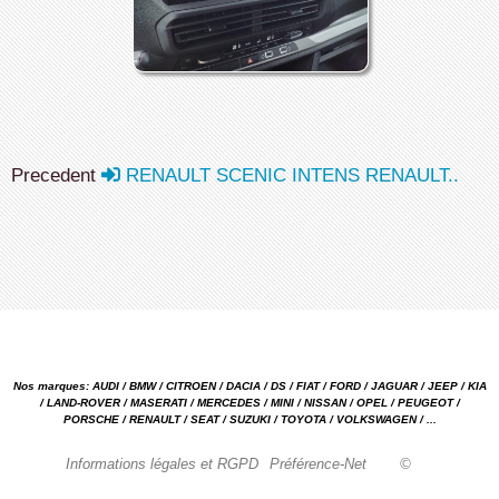
Precedent
RENAULT SCENIC INTENS RENAULT..
Nos marques: AUDI / BMW / CITROEN / DACIA / DS / FIAT / FORD / JAGUAR / JEEP / KIA
/ LAND-ROVER / MASERATI / MERCEDES / MINI / NISSAN / OPEL / PEUGEOT /
PORSCHE / RENAULT / SEAT / SUZUKI / TOYOTA / VOLKSWAGEN / ...
Informations légales et RGPD
Préférence-Net
©