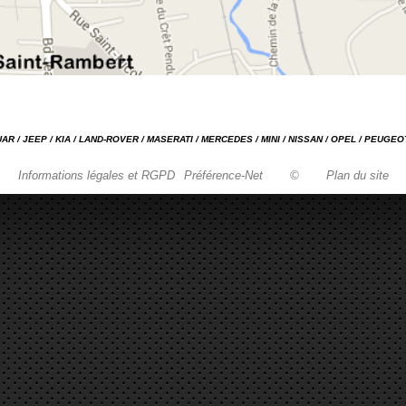
GUAR / JEEP / KIA / LAND-ROVER / MASERATI / MERCEDES / MINI / NISSAN / OPEL / PEUGE
Informations légales et RGPD
Préférence-Net
©
Plan du site
Garage automobile Reparation, entretien, carrosserie, concessionnaire Loire 42