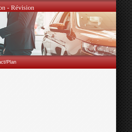
on - Révision
ct/Plan