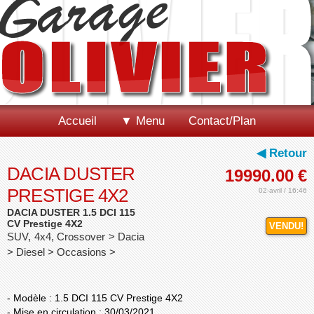
Accueil
▼ Menu
Contact/Plan
◀ Retour
DACIA DUSTER
19990.00
€
PRESTIGE 4X2
02-avril / 16:46
DACIA DUSTER 1.5 DCI 115
CV Prestige 4X2
VENDU!
SUV, 4x4, Crossover > Dacia
> Diesel > Occasions >
- Modèle : 1.5 DCI 115 CV Prestige 4X2
- Mise en circulation : 30/03/2021