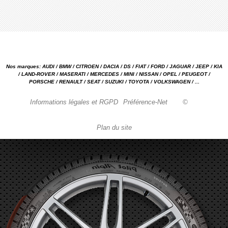
Nos marques: AUDI / BMW / CITROEN / DACIA / DS / FIAT / FORD / JAGUAR / JEEP / KIA
/ LAND-ROVER / MASERATI / MERCEDES / MINI / NISSAN / OPEL / PEUGEOT /
PORSCHE / RENAULT / SEAT / SUZUKI / TOYOTA / VOLKSWAGEN / ...
Informations légales et RGPD
Préférence-Net
©
Plan du site
Garage automobile Reparation, entretien, carrosserie, concessionnaire Loire 42