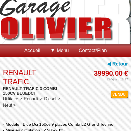
Accueil
▼ Menu
Contact/Plan
◀ Retour
RENAULT
39990.00
€
TRAFIC
13-f�vr. / 16:17
RENAULT TRAFIC 3 COMBI
150CV BLUEDCI
VENDU!
Utilitaire > Renault > Diesel >
Neuf >
- Modèle : Blue Dci 150cv 9 places Combi L2 Grand Techno
- Mise en circulation : 27/05/2025