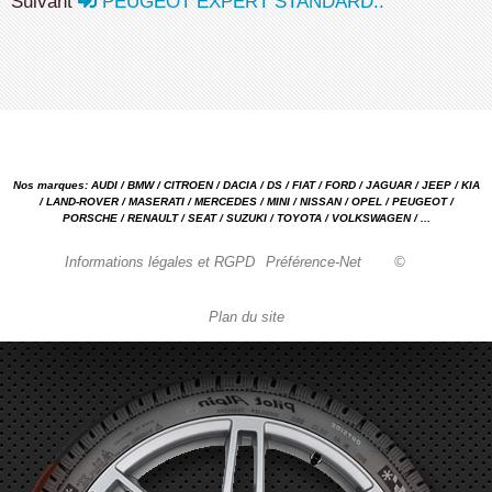
Suivant
PEUGEOT EXPERT STANDARD..
Nos marques: AUDI / BMW / CITROEN / DACIA / DS / FIAT / FORD / JAGUAR / JEEP / KIA
/ LAND-ROVER / MASERATI / MERCEDES / MINI / NISSAN / OPEL / PEUGEOT /
PORSCHE / RENAULT / SEAT / SUZUKI / TOYOTA / VOLKSWAGEN / ...
Informations légales et RGPD
Préférence-Net
©
Plan du site
Garage automobile Reparation, entretien, carrosserie, concessionnaire Loire 42