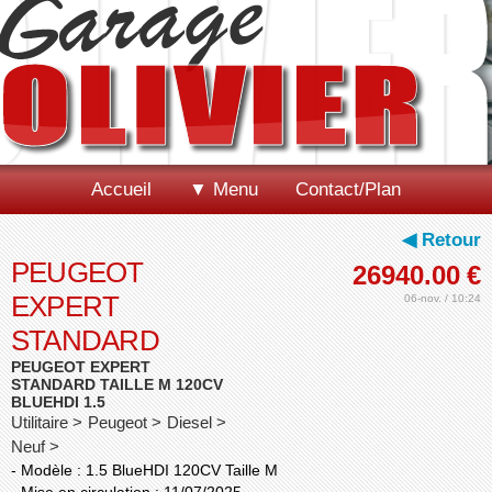
Accueil
▼ Menu
Contact/Plan
◀ Retour
PEUGEOT
26940.00
€
EXPERT
06-nov. / 10:24
STANDARD
PEUGEOT EXPERT
STANDARD TAILLE M 120CV
BLUEHDI 1.5
Utilitaire > Peugeot > Diesel >
Neuf >
- Modèle : 1.5 BlueHDI 120CV Taille M