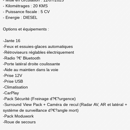
- Mise en circulation : 11/07/2025
- Kilométrages : 20 KMS
- Puissance fiscale : 5 CV
- Energie : DIESEL
Options et équipements :
-Jante 16
-Feux et essuies-glaces automatiques
-Rétroviseurs réglables électriquement
-Radio ?€' Bluetooth
-Porte latéral droite coulissante
-Aide au maintien dans la voie
-Prise 12V
-Prise USB
-Climatisation
-CarPlay
-Pack Sécurité (Freinage d?€?urgence)
-Surround View Pack + Caméra de recul (Radar AV, AR et latéral +
système de surveillance d?€?angle mort)
-Pack Moduwork
-Roue de secours