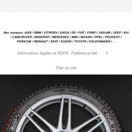
Nos marques: AUDI / BMW / CITROEN / DACIA / DS / FIAT / FORD / JAGUAR / JEEP / KIA
/ LAND-ROVER / MASERATI / MERCEDES / MINI / NISSAN / OPEL / PEUGEOT /
PORSCHE / RENAULT / SEAT / SUZUKI / TOYOTA / VOLKSWAGEN / ...
Informations légales et RGPD
Préférence-Net
©
Plan du site
Garage automobile Reparation, entretien, carrosserie, concessionnaire Loire 42