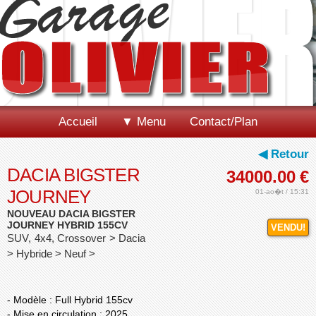
Accueil
▼ Menu
Contact/Plan
◀ Retour
DACIA BIGSTER
34000.00
€
JOURNEY
01-ao�t / 15:31
NOUVEAU DACIA BIGSTER
JOURNEY HYBRID 155CV
VENDU!
SUV, 4x4, Crossover > Dacia
> Hybride > Neuf >
- Modèle : Full Hybrid 155cv
- Mise en circulation : 2025