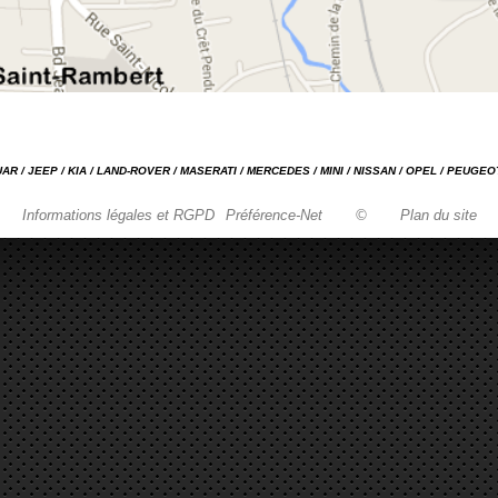
GUAR / JEEP / KIA / LAND-ROVER / MASERATI / MERCEDES / MINI / NISSAN / OPEL / PEUGE
Informations légales et RGPD
Préférence-Net
©
Plan du site
Garage automobile Reparation, entretien, carrosserie, concessionnaire Loire 42