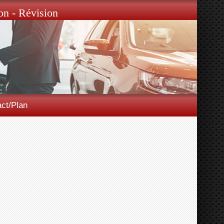
on - Révision
ct/Plan