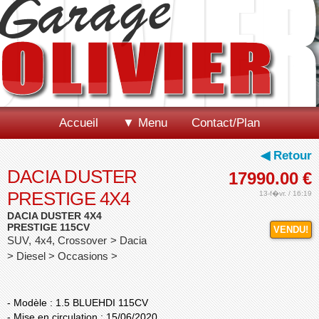
Accueil
▼ Menu
Contact/Plan
◀ Retour
DACIA DUSTER
17990.00
€
PRESTIGE 4X4
13-f�vr. / 16:19
DACIA DUSTER 4X4
PRESTIGE 115CV
VENDU!
SUV, 4x4, Crossover > Dacia
> Diesel > Occasions >
- Modèle : 1.5 BLUEHDI 115CV
- Mise en circulation : 15/06/2020