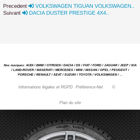
Precedent
VOLKSWAGEN TIGUAN VOLKSWAGEN..
Suivant
DACIA DUSTER PRESTIGE 4X4..
Nos marques: AUDI / BMW / CITROEN / DACIA / DS / FIAT / FORD / JAGUAR / JEEP / KIA
/ LAND-ROVER / MASERATI / MERCEDES / MINI / NISSAN / OPEL / PEUGEOT /
PORSCHE / RENAULT / SEAT / SUZUKI / TOYOTA / VOLKSWAGEN / ...
Informations légales et RGPD
Préférence-Net
©
Plan du site
Garage automobile Reparation, entretien, carrosserie, concessionnaire Loire 42