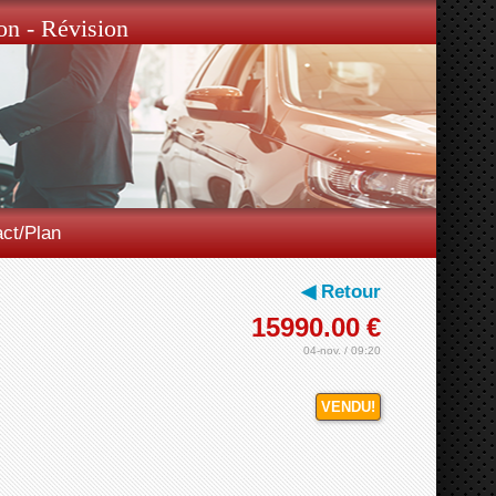
on - Révision
ct/Plan
◀ Retour
15990.00
€
04-nov. / 09:20
VENDU!