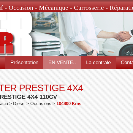
f - Occasion - Mécanique - Carrosserie - Réparati
l
Présentation
EN VENTE..
La centrale
Conta
TER PRESTIGE 4X4
RESTIGE 4X4 110CV
acia > Diesel > Occasions >
104800 Kms