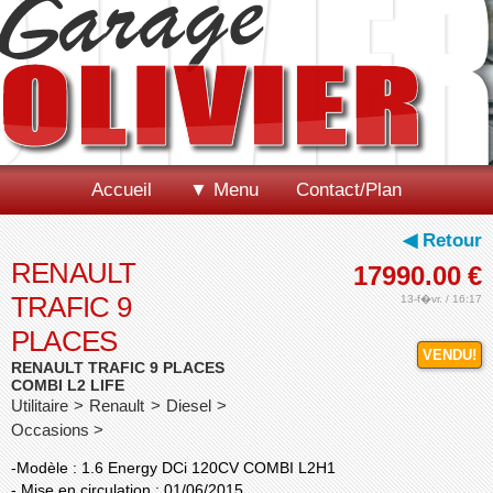
Accueil
▼ Menu
Contact/Plan
◀ Retour
RENAULT
17990.00
€
TRAFIC 9
13-f�vr. / 16:17
PLACES
VENDU!
RENAULT TRAFIC 9 PLACES
COMBI L2 LIFE
Utilitaire > Renault > Diesel >
Occasions >
-Modèle : 1.6 Energy DCi 120CV COMBI L2H1
- Mise en circulation : 01/06/2015